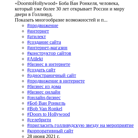
«DoorstoHollywood» Боба Ван Ронкеля, человека,
который уже более 30 лет открывает России и миру
двери в Голливуд.
Показать многообразие возможностей и п...
#продвижение
#интернет
#атилект
#создание сайта
#интернет-магазин
#конструктор сайтов
#Atilekt
#бизнес в интернете
#создать сайт
#одностраничный сайт
#продвижение в интернете
#бизнес из дома
#бизнес онлайн
#онлайн-бизнес
#Боб Ван Ронкель
#Bob Van Ronkel
#Doors to Hollywood
#селебрити
#пригласить голливудскую звезду на мероприятие
#корпоративный сайт
28 июня 2021 г.