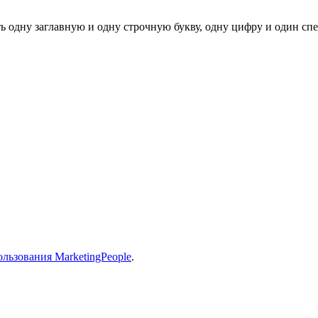
ь одну заглавную и одну строчную букву, одну цифру и один спец
льзования MarketingPeople
.