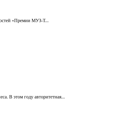
остей «Премии МУЗ-Т...
а. В этом году авторитетная...