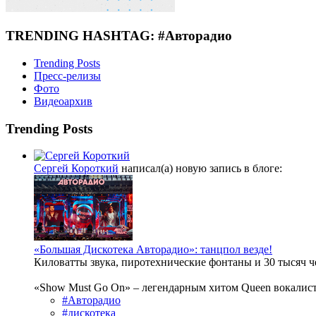
TRENDING HASHTAG: #Авторадио
Trending Posts
Пресс-релизы
Фото
Видеоархив
Trending Posts
Сергей Короткий
написал(а) новую запись в блоге:
«Большая Дискотека Авторадио»: танцпол везде!
Киловатты звука, пиротехнические фонтаны и 30 тысяч ч
«Show Must Go On» – легендарным хитом Queen вокалист
#Авторадио
#дискотека