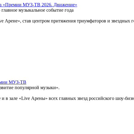
 на «Премии МУЗ-ТВ 2026. Движение»
главное музыкальное событие года
ve Арене», став центром притяжения триумфаторов и звездных г
емии МУЗ-ТВ
азвитие популярной музыки».
в зале «Live Арены» всех главных звезд российского шоу-бизнес