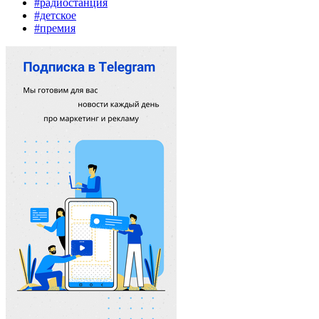
#радиостанция
#детское
#премия