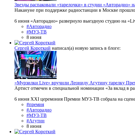
Звезды распаковали «тарелочки» в студии «Авторадио»
Накануне при поддержке радиостанции в Москве прошло 
6 июня «Авторадио» развернуло выездную студию на «Li
#Авторадио
#МУЗ-ТВ
8 июня
Сергей Короткий
написал(а) новую запись в блоге:
«Мурзилки Live» вручили Леониду Агутину тарелку Пр
Артист отмечен в специальной номинации «За вклад в р
6 июня XXI церемония Премии МУЗ-ТВ собрала на сцене и 
#премия
#Авторадио
#МУЗ-ТВ
#Агутин
8 июня