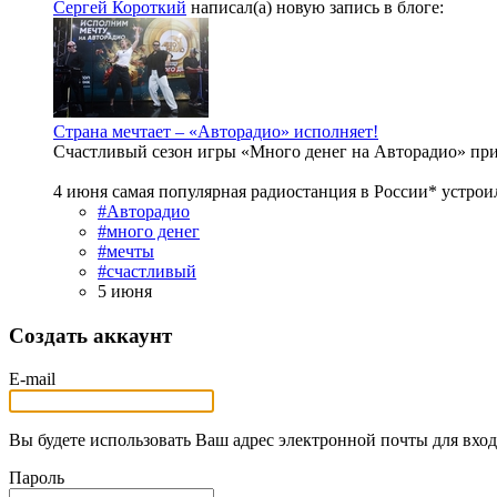
Сергей Короткий
написал(а) новую запись в блоге:
Страна мечтает – «Авторадио» исполняет!
Счастливый сезон игры «Много денег на Авторадио» пр
4 июня самая популярная радиостанция в России* устрои
#Авторадио
#много денег
#мечты
#счастливый
5 июня
Создать аккаунт
E-mail
Вы будете использовать Ваш адрес электронной почты для вход
Пароль