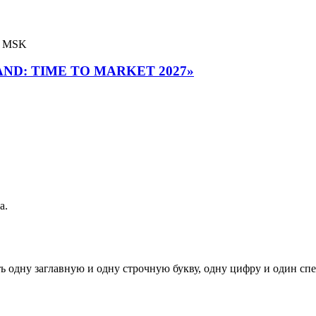
00 MSK
RAND: TIME TO MARKET 2027»
а.
ь одну заглавную и одну строчную букву, одну цифру и один спец