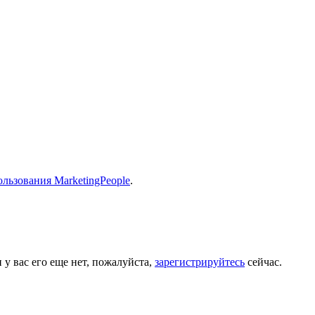
льзования MarketingPeople
.
 у вас его еще нет, пожалуйста,
зарегистрируйтесь
сейчас.