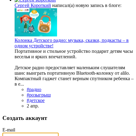
Сергей Короткий
написал(а) новую запись в блоге:
Колонка Детского радио: музыка, сказки, подкасты – в
одном устройстве!
Портативное и стильное устройство подарит детям часы
веселья и ярких впечатлений.
Детское радио предоставляет маленьким слушателям
шанс выиграть портативную Bluetooth‑колонку от alilo.
Компактный гаджет станет верным спутником ребенка –
в е...
#радио
#розыгрыш
#детское
2 апр.
Создать аккаунт
E-mail