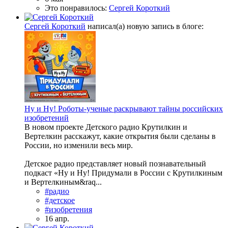
Это понравилось:
Сергей Короткий
Сергей Короткий
написал(а) новую запись в блоге:
Ну и Ну! Роботы-ученые раскрывают тайны российских
изобретений
В новом проекте Детского радио Крутилкин и
Вертелкин расскажут, какие открытия были сделаны в
России, но изменили весь мир.
Детское радио представляет новый познавательный
подкаст «Ну и Ну! Придумали в России с Крутилкиным
и Вертелкиным&raq...
#радио
#детское
#изобретения
16 апр.