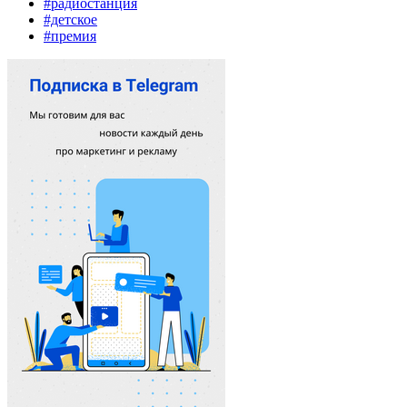
#радиостанция
#детское
#премия