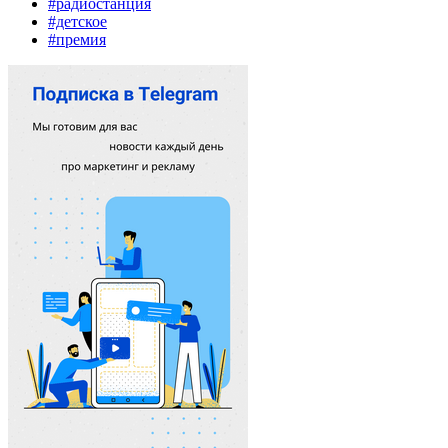
#радиостанция
#детское
#премия