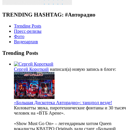
TRENDING HASHTAG: #Авторадио
Trending Posts
Пресс-релизы
Фото
Видеоархив
Trending Posts
Сергей Короткий
написал(а) новую запись в блоге:
«Большая Дискотека Авторадио»: танцпол везде!
Киловатты звука, пиротехнические фонтаны и 30 тысяч
человек на «ВТБ Арене».
«Show Must Go On» – легендарным хитом Queen
вокалисты КВАТРО Originals дали старт «Большой