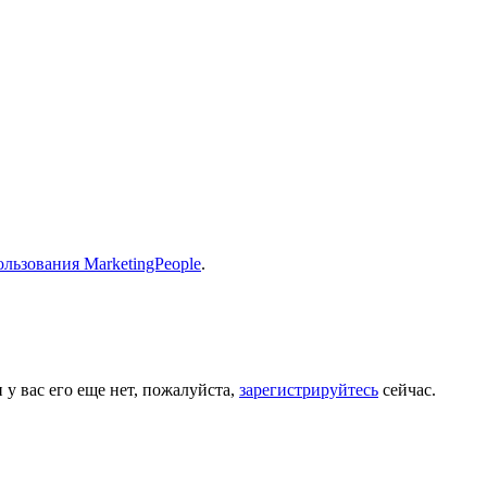
льзования MarketingPeople
.
 у вас его еще нет, пожалуйста,
зарегистрируйтесь
сейчас.