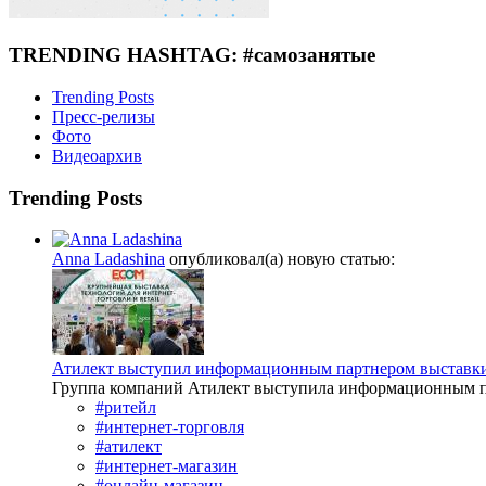
TRENDING HASHTAG: #самозанятые
Trending Posts
Пресс-релизы
Фото
Видеоархив
Trending Posts
Anna Ladashina
опубликовал(а) новую статью:
Атилект выступил информационным партнером выставк
Группа компаний Атилект выступила информационным 
#ритейл
#интернет-торговля
#атилект
#интернет-магазин
#онлайн-магазин