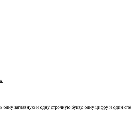
а.
ь одну заглавную и одну строчную букву, одну цифру и один спец