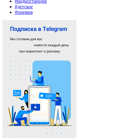
#радиостанция
#детское
#премия