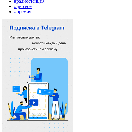
#радиостанция
#детское
#премия