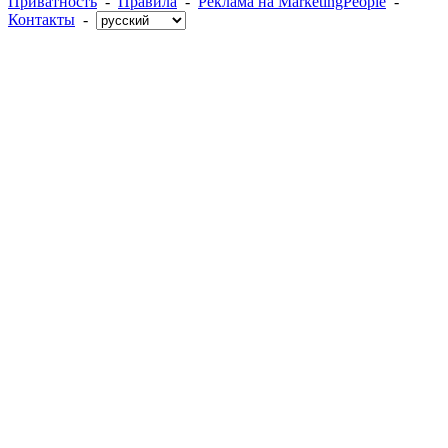
Приватность
-
Правила
-
Реклама на MarketingPeople
-
Контакты
-