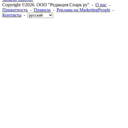
Copyright ©2026. ООО "Редакция Спарк ру" -
О нас
-
Приватность
-
Правила
-
Реклама на MarketingPeople
-
Контакты
-