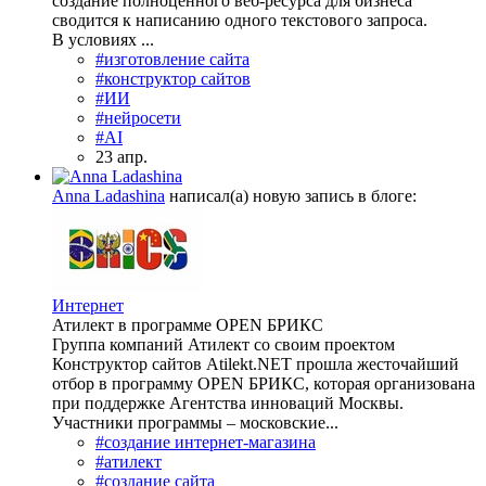
создание полноценного веб-ресурса для бизнеса
сводится к написанию одного текстового запроса.
В условиях ...
#изготовление сайта
#конструктор сайтов
#ИИ
#нейросети
#AI
23 апр.
Anna Ladashina
написал(а) новую запись в блоге:
Интернет
Атилект в программе OPEN БРИКС
Группа компаний Атилект со своим проектом
Конструктор сайтов Atilekt.NET прошла жесточайший
отбор в программу OPEN БРИКС, которая организована
при поддержке Агентства инноваций Москвы.
Участники программы – московские...
#создание интернет-магазина
#атилект
#создание сайта