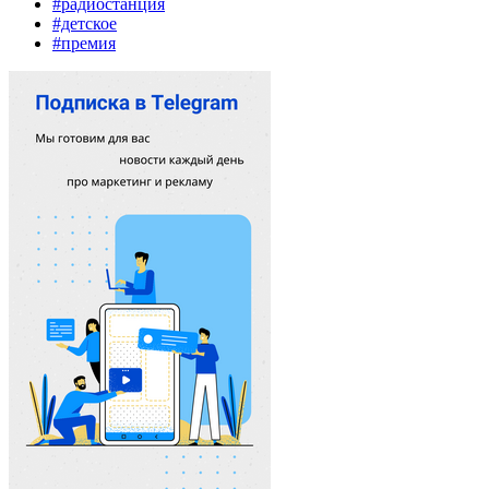
#радиостанция
#детское
#премия