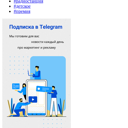
#радиостанция
#детское
#премия