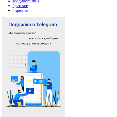
#радиостанция
#детское
#премия