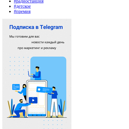
#радиостанция
#детское
#премия