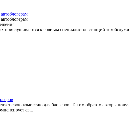
 автоблогерам
 автоблогерам
Решения
ых прислушиваются к советам специалистов станций техобслужива
логеров
меняет свою комиссию для блогеров. Таким образом авторы пол
омпенсирует св...