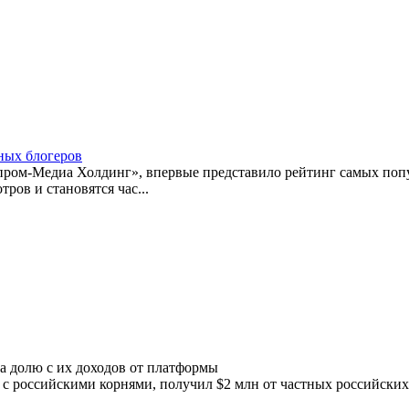
ных блогеров
ром-Медиа Холдинг», впервые представило рейтинг самых популя
ров и становятся час...
а долю с их доходов от платформы
 российскими корнями, получил $2 млн от частных российских 