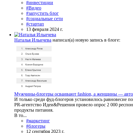
#инвестиции
#Видео
#запустить блог
#социальные сети
#стартап
13 февраля 2024 г.
Наталья Ильичева
написал(а) новую запись в блоге:
Мужчины-блогеры осваивают fashion, а женщины — авто
И только среди фуд-блогеров установилось равновесие п
PR-агентство Идеи&Решения провело опрос 2 000 респонде
продукты питания.
В то...
#маркетинг
#блогеры
12 сентября 2023 г.