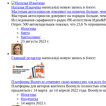
Наталья Ильичева
написал(а) новую запись в блоге:
Мастерам автосервисов доверяют на порядок больше, чем
Мастерам автосервисов доверяют на порядок больше, чем
Исследования сарафанного радио PR-агентством Идеи&
Опрос 500 автовладельцев показал, что 23,6 % опрошенн
#блогеры
#авто
#автосервис
23 августа 2023 г.
Главный редактор
написал(а) новую запись в блоге:
Платформа Boosty.to отменяет свою комиссию для всех б
Платформа для авторов контента Boosty.to полностью от
продлиться с 14 марта до 14 апреля 2022 года. Boosty.to к
#блогеры
#подписка
14 марта 2022 г.