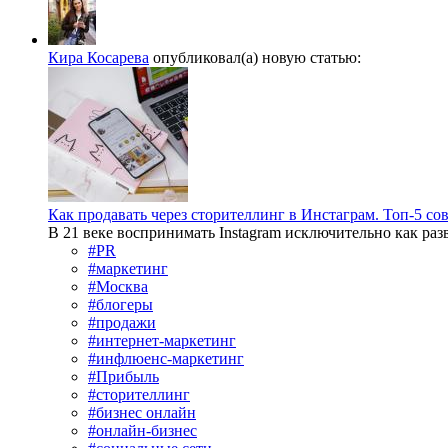
Кира Косарева
опубликовал(а) новую статью:
Как продавать через сторителлинг в Инстаграм. Топ-5 с
В 21 веке воспринимать Instagram исключительно как раз
#PR
#маркетинг
#Москва
#блогеры
#продажи
#интернет-маркетинг
#инфлюенс-маркетинг
#Прибыль
#сторителлинг
#бизнес онлайн
#онлайн-бизнес