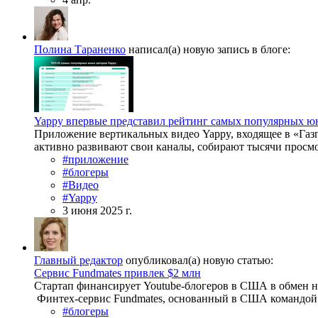
Полина Тараненко
написал(а) новую запись в блоге:
Yappy впервые представил рейтинг самых популярных ю
Приложение вертикальных видео Yappy, входящее в «Газп
активно развивают свои каналы, собирают тысячи просмот
#приложение
#блогеры
#Видео
#Yappy
3 июня 2025 г.
Главный редактор
опубликовал(а) новую статью:
Сервис Fundmates привлек $2 млн
Стартап финансирует Youtube-блогеров в США в обмен н
Финтех-сервис Fundmates, основанный в США командой с
#блогеры