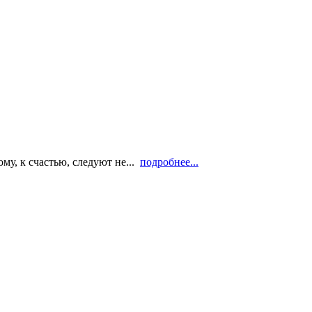
му, к счастью, следуют не...
подробнее...