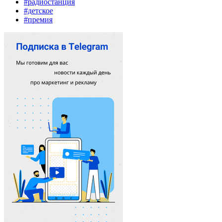
#радиостанция
#детское
#премия