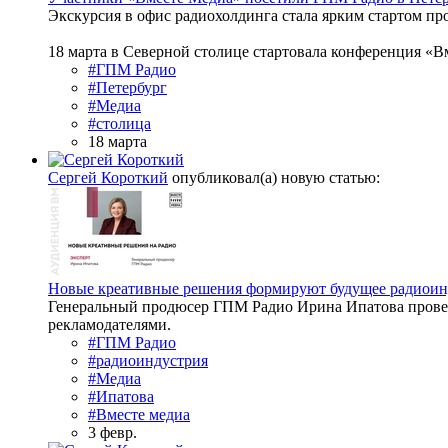
Экскурсия в офис радиохолдинга стала ярким стартом п
18 марта в Северной столице стартовала конференция «В
#ГПМ Радио
#Петербург
#Медиа
#столица
18 марта
Сергей Короткий
опубликовал(а) новую статью:
Новые креативные решения формируют будущее радиоин
Генеральный продюсер ГПМ Радио Ирина Ипатова провел
рекламодателями.
#ГПМ Радио
#радиоиндустрия
#Медиа
#Ипатова
#Вместе медиа
3 февр.