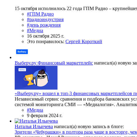
15 октября исполнилось 22 года ГПМ Радио – крупнейшем
#ГПМ Радио
#радиоиндустрия
#день рождения
#Медиа
16 октября 2025 г.
Это понравилось:
Сергей Короткий
Выберу.ру Финансовый маркетплейс
написал(а) новую за
«Выберу.ру» вошел в топ-3 финансовых маркетплейсов 
Независимый сервис сравнения и подбора банковских усл
системой мониторинга СМИ — «Медиалогия». Аналитики
#Медиа
9 февраля 2024 г.
Наталья Ильичева
написал(а) новую запись в блоге:
Зрители «Чебурашки» в полтора раза чаще в восторге, че