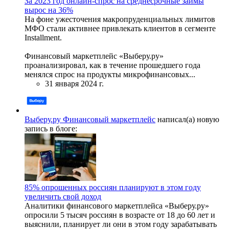
За 2023 год онлайн-спрос на среднесрочные займы
вырос на 36%
На фоне ужесточения макропруденциальных лимитов
МФО стали активнее привлекать клиентов в сегменте
Installment.
Финансовый маркетплейс «Выберу.ру»
проанализировал, как в течение прошедшего года
менялся спрос на продукты микрофинансовых...
31 января 2024 г.
Выберу.ру Финансовый маркетплейс
написал(а) новую
запись в блоге:
85% опрошенных россиян планируют в этом году
увеличить свой доход
Аналитики финансового маркетплейса «Выберу.ру»
опросили 5 тысяч россиян в возрасте от 18 до 60 лет и
выяснили, планирует ли они в этом году зарабатывать