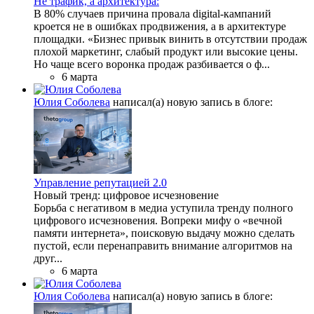
Не трафик, а архитектура:
В 80% случаев причина провала digital-кампаний
кроется не в ошибках продвижения, а в архитектуре
площадки. «Бизнес привык винить в отсутствии продаж
плохой маркетинг, слабый продукт или высокие цены.
Но чаще всего воронка продаж разбивается о ф...
6 марта
Юлия Соболева
написал(а) новую запись в блоге:
Управление репутацией 2.0
Новый тренд: цифровое исчезновение
Борьба с негативом в медиа уступила тренду полного
цифрового исчезновения. Вопреки мифу о «вечной
памяти интернета», поисковую выдачу можно сделать
пустой, если перенаправить внимание алгоритмов на
друг...
6 марта
Юлия Соболева
написал(а) новую запись в блоге: