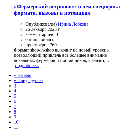
«Фермерский островок»: в чем специфика
формата, вызовы и потенциал
Опубликовал(а)
Ирина Лобкова
26 декабря 2023 г.
комментариев: 0
0 понравилось
просмотров 769
Формат shop-in-shop выходит на новый уровень,
позволяющий привлечь все большее внимание
локальных фермеров и поставщиков, а значит,...
подробнее...
« Начало
« Предыдущее
3
4
5
6
7
8
9
10
11