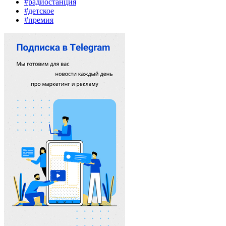
#радиостанция
#детское
#премия