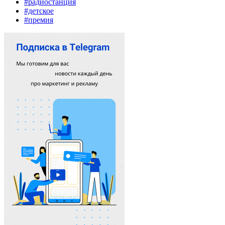
#радиостанция
#детское
#премия