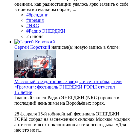
оценили, как радиостанции удалось ярко заявить о себе
в новом визуальном образе, ...
#брендинг
#премия
#NRG
#Радио ЭНЕРДЖИ
25 июня
Сергей Короткий
написал(а) новую запись в блоге:
Массовый заезд, топовые звезды и сет от обладателя
«Грэмми»: фестиваль ЭНЕРДЖИ ГОРЫ отметил
15‑летие
Главный экшен Радио ЭНЕРДЖИ (NRG) прошел в
последний день зимы на Воробьёвых горах.
28 февраля 15-й юбилейный фестиваль ЭНЕРДЖИ
ГОРЫ собрал на заснеженных склонах Москвы модных
артистов и всех поклонников активного отдыха. «Для
нас это не п...