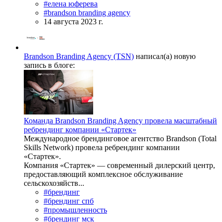
#елена юферева
#brandson branding agency
14 августа 2023 г.
Brandson Branding Agency (TSN)
написал(а) новую
запись в блоге:
Команда Brandson Branding Agency провела масштабный
ребрендинг компании «Стартек»
Международное брендинговое агентство Brandson (Total
Skills Network) провела ребрендинг компании
«Стартек».
Компания «Стартек» — современный дилерский центр,
предоставляющий комплексное обслуживание
сельскохозяйств...
#брендинг
#брендинг спб
#промышленность
#брендинг мск