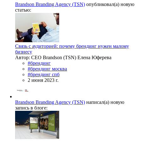
Brandson Branding Agency (TSN)
опубликовал(а) новую
статью:
Связь с аудиторией: почему брендинг нужен малому
бизнесу
Автор: CEO Brandson (TSN) Елена Юферева
#брендинг
#брендинг москва
#брендинг спб
2 июня 2023 г.
Brandson Branding Agency (TSN)
написал(а) новую
запись в блоге: