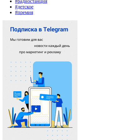
#радиостанция
#детское
#премия