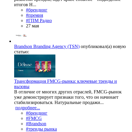
итогов Н...
#брендинг
#премия
#ГПМ Радио
27 мая
Brandson Branding Agency (TSN)
опубликовал(а) новую
статью:
Трансформация FMCG-рынка: ключевые тренды и
вызовы
В отличие от многих других отраслей, FMCG-рынок
уже демонстрирует признаки того, что он начинает
стабилизироваться. Натуральные продажи...
подробнее...
#брендинг
#FMCG
#Brandson
#тренды рынка