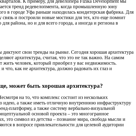
варталов. К примеру, для девелопера Fizika Development мы
дается тренд редевелопмента, когда промышленную зону
ого в городе Уфа раньше находилась кондитерская фабрика. Для
у связь и построили новые мостики для тех, кто еще помнит
ля района, но и для всего города, а иногда и региона в
 диктуют свои тренды на рынке. Сегодня хорошая архитектура
еляют архитектура, считая, что это не так важно. На самом
ет жить человек, который приобрел у вас недвижимость.
что, как не архитектура, должно радовать их глаз и
обще, может быть хорошая архитектура?
смотря на то, что комплекс состоит из нескольких
ую идею, а также иметь отличную внутреннюю инфраструктуру
енд-платформу, а также систему вербально-визуальной
концептуальной основой проекта – это многогранное
х, это символ из детства – познание мира, свобода мысли и
ляются в вопросе привлекательности для целевой аудитории