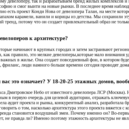
у девелоперу, так и разрабатываем бренд жилых комплексов и к
ософию и смог выити на новые рынки. В последнее время наблю
о есть проект Конди Нова от девелопера Талан, на месте котор
запахом карамели, ванили и корицы из детства. Мы сохранили эт
ренд, потому что он создает привлекательный образ не только д
евелоперов к архитектуре?
орые начинают в крупных городах и затем застраивают регионы
ы, как правило, это мелкие девелоперы,которые мало внимания уд
ых важных в жилье. Она создает повседневный фон, в котором буд
риланс, люди намного больше времени сегодня проводят дома и 
я вас это означает? У 18-20-25 этажных домов, во
а Дмитровское Небо от известного девелопера ЛСР (Москва). Не
ным в первую очередь для целевой аудитории, отражать ключев
а аудит проекта и рынка, конкурентный анализ, разработала бр
оворить о том, насколько архитектура этого проекта вяжется с 
й бренда становится воздушный змеи. Почему именно он? Во-первы
ет, не правда ли? Именно поэтому этажность архитектуры не яв