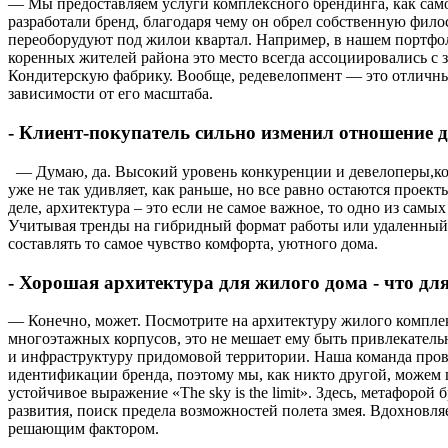
— Мы предоставляем услуги комплексного брендинга, как самом
разработали бренд, благодаря чему он обрел собственную фил
переоборудуют под жилои квартал. Например, в нашем портфоли
коренных жителей района это место всегда ассоциировались с 
Кондитерскую фабрику. Вообще, редевелопмент — это отличный т
зависимости от его масштаба.
- Клиент-покупатель сильно изменил отношение д
— Думаю, да. Высокий уровень конкуренции и девелоперы,кот
уже не так удивляет, как раньше, но все равно остаются проект
деле, архитектура – это если не самое важное, то одно из сам
Учитывая тренды на гибридный формат работы или удаленный, ф
составлять то самое чувство комфорта, уютного дома.
- Хорошая архитектура для жилого дома - что дл
— Конечно, может. Посмотрите на архитектуру жилого комплекс
многоэтажных корпусов, это не мешает ему быть привлекатель
и инфраструктуру придомовой территории. Наша команда провел
идентификации бренда, поэтому мы, как никто другой, можем г
устойчивое выражение «The sky is the limit». Здесь, метафоро
развития, поиск предела возможностей полета змея. Вдохновля
решающим фактором.