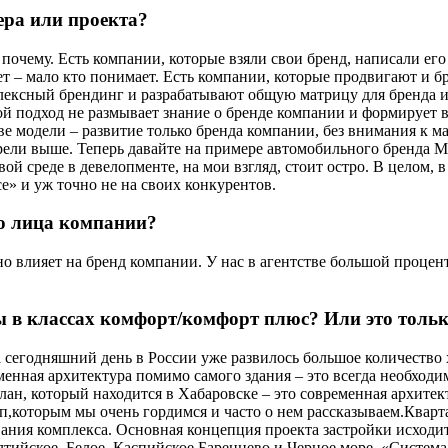
пера или проекта?
почему. Есть компании, которые взяли свои бренд, написали его
ет – мало кто понимает. Есть компании, которые продвигают и бр
ксный брендинг и разрабатывают общую матрицу для бренда и 
кой подход не размывает знание о бренде компании и формирует 
е модели – развитие только бренда компании, без внимания к м
рели выше. Теперь давайте на примере автомобильного бренда M
ой среде в девелопменте, на мои взгляд, стоит остро. В целом, 
е» и уж точно не на своих конкурентов.
го лица компании?
о влияет на бренд компании. У нас в агентстве большой процен
 в классах комфорт/комфорт плюс? Или это тольк
 сегодняшний день в России уже развилось большое количество 
енная архитектура помимо самого здания – это всегда необход
н, который находится в Хабаровске – это современная архитект
п,которым мы очень гордимся и часто о нем рассказываем.Квартал
звания комплекса. Основная концепция проекта застройки исходи
алтийское, Белое, Каспийское,Баренцево и Черное море. «Систем