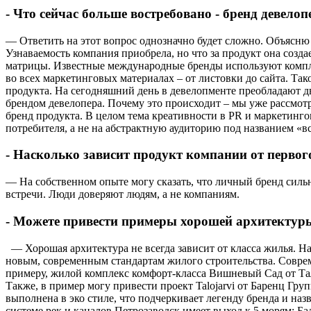
- Что сейчас больше востребовано - бренд девело
— Ответить на этот вопрос однозначно будет сложно. Объясню 
Узнаваемость компания приобрела, но что за продукт она созда
матрицы. Известные международные бренды используют компле
во всех маркетинговых материалах – от листовки до сайта. Та
продукта. На сегодняшний день в девелопменте преобладают дв
брендом девелопера. Почему это происходит – мы уже рассмот
бренд продукта. В целом тема креативности в PR и маркетингов
потребителя, а не на абстрактную аудиторию под названием «вс
- Насколько зависит продукт компании от перво
— На собственном опыте могу сказать, что личный бренд сильн
встречи. Люди доверяют людям, а не компаниям.
- Можете привести примеры хорошей архитектуры
— Хорошая архитектура не всегда зависит от класса жилья. На
новым, современным стандартам жилого строительства. Соврем
примеру, жилой комплекс комфорт-класса Вишневый Сад от Тала
Также, в пример могу привести проект Talojarvi от Баренц Груп
выполнена в эко стиле, что подчеркивает легенду бренда и на
системе рек и каналов Петрозаводск имеет выход к 5 морям: Б