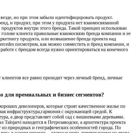
 везде, но при этом забыли идентифицировать продукт.
енд, и продукт, при этом у продукта нет взаимосвязанной
продуктов внутри этого бренда. Такой принцип использован
в голове клиента правильные взаимосвязи бренда компании и ее
аркетингу продукта, или возвышение бренда проекта над
ercedes посмотрим, как можно совместить и бренд компании, и
в работе с брендом всегда нужно ориентироваться на конечного
т клиентов все равно приходит через личный бренд, личные
о для премиальных и бизнес сегментов?
хороших девелоперов, которые строят качественное жилье по
имая инфраструктура,гармония с окружающей средой. К
ура, а двор представляет собой сад с вишневыми деревьями.
 Talojarvi находится в Петрозаводске, а архитектура проекта
т из природных и географических особенностей города. По
а рек» в нашем проекте —главные пути, перетекающие из двора