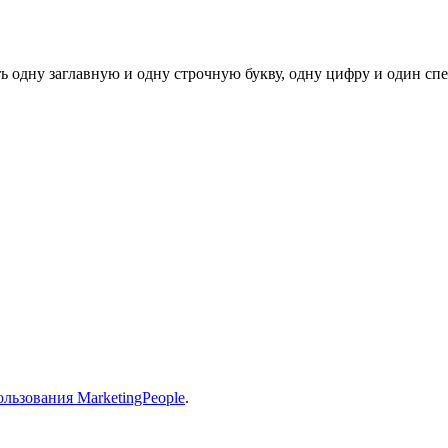
ь одну заглавную и одну строчную букву, одну цифру и один спец
льзования MarketingPeople
.