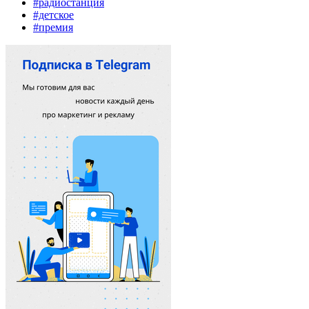
#радиостанция
#детское
#премия