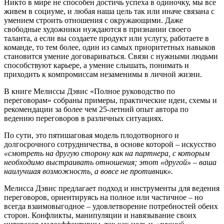
Никто в мире не способен достичь успеха в одиночку, мы все
живем в социуме, и любая наша цель так или иначе связана с
умением строить отношения с окружающими. Даже
свободные художники нуждаются в признании своего
таланта, а если вы создаете продукт или услугу, работаете в
команде, то тем более, один из самых приоритетных навыков
становится умение договариваться. Связи с нужными людьми
способствуют карьере, а умение слышать, понимать и
приходить к компромиссам незаменимы в личной жизни.
В книге Мелиссы Дэвис «Полное руководство по
переговорам» собраны примеры, практические идеи, схемы и
рекомендации за более чем 25-летний опыт автора по
ведению переговоров в различных ситуациях.
По сути, это пятишаговая модель плодотворного и
долгосрочного сотрудничества, в основе которой – искусство
«смотреть на другую сторону как на партнера, с которым
необходимо выстраивать отношения; этот «другой» – ваша
наилучшая возможность, а вовсе не противник».
Мелисса Дэвис предлагает подход и инструменты для ведения
переговоров, ориентируясь на полное или частичное – но
всегда взаимовыгодное – удовлетворение потребностей обеих
сторон. Конфликты, манипуляции и навязывание своих