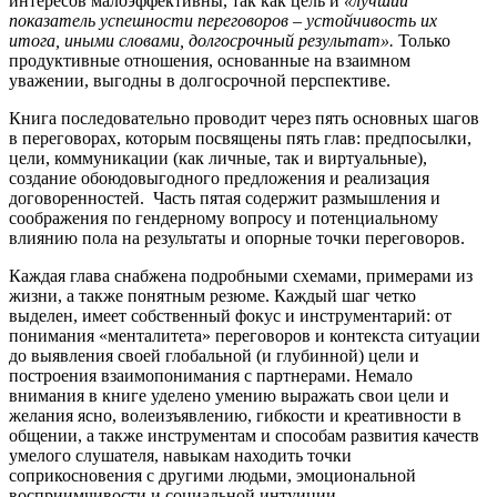
интересов малоэффективны, так как цель и
«лучший
показатель успешности переговоров – устойчивость их
итога, иными словами, долгосрочный результат».
Только
продуктивные отношения, основанные на взаимном
уважении, выгодны в долгосрочной перспективе.
Книга последовательно проводит через пять основных шагов
в переговорах, которым посвящены пять глав: предпосылки,
цели, коммуникации (как личные, так и виртуальные),
создание обоюдовыгодного предложения и реализация
договоренностей. Часть пятая содержит размышления и
соображения по гендерному вопросу и потенциальному
влиянию пола на результаты и опорные точки переговоров.
Каждая глава снабжена подробными схемами, примерами из
жизни, а также понятным резюме. Каждый шаг четко
выделен, имеет собственный фокус и инструментарий: от
понимания «менталитета» переговоров и контекста ситуации
до выявления своей глобальной (и глубинной) цели и
построения взаимопонимания с партнерами. Немало
внимания в книге уделено умению выражать свои цели и
желания ясно, волеизъявлению, гибкости и креативности в
общении, а также инструментам и способам развития качеств
умелого слушателя, навыкам находить точки
соприкосновения с другими людьми, эмоциональной
восприимчивости и социальной интуиции.