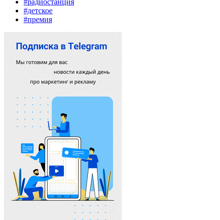
#радиостанция
#детское
#премия