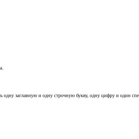
а.
ь одну заглавную и одну строчную букву, одну цифру и один спец