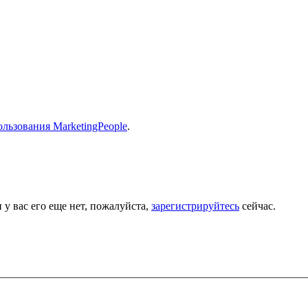
льзования MarketingPeople
.
 у вас его еще нет, пожалуйста,
зарегистрируйтесь
сейчас.