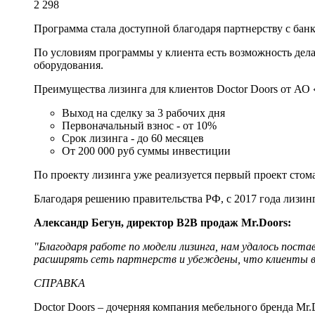
2 298
Программа стала доступной благодаря партнерству с бан
По условиям программы у клиента есть возможность дел
оборудования.
Преимущества лизинга для клиентов Doctor Doors от АО
Выход на сделку за 3 рабочих дня
Первоначальный взнос - от 10%
Срок лизинга - до 60 месяцев
От 200 000 руб суммы инвестиции
По проекту лизинга уже реализуется первый проект стом
Благодаря решению правительства РФ, с 2017 года лизи
Александр Бегун, директор
B
2
B
продаж
Mr
.
Doors
:
"Благодаря работе по модели лизинга, нам удалось поста
расширять сеть партнерств и убеждены, что клиенты в
СПРАВКА
Doctor Doors – дочерняя компания мебельного бренда Mr.