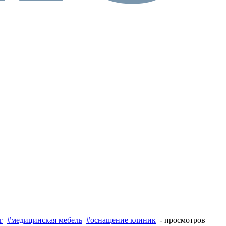
г
#медицинская мебель
#оснащение клиник
- просмотров