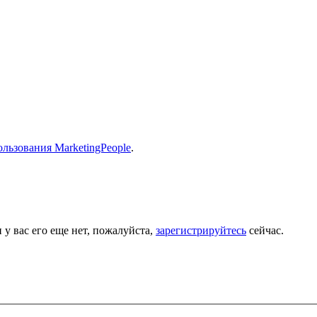
льзования MarketingPeople
.
 у вас его еще нет, пожалуйста,
зарегистрируйтесь
сейчас.