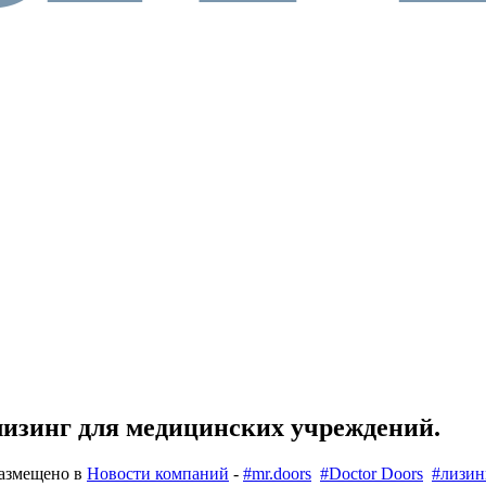
лизинг для медицинских учреждений.
азмещено в
Новости компаний
-
#mr.doors
#Doctor Doors
#лизин