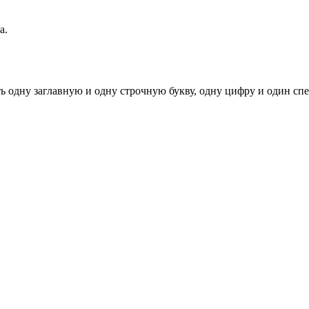
а.
ь одну заглавную и одну строчную букву, одну цифру и один спец