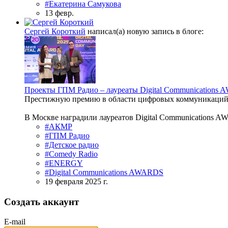
#Екатерина Самукова
13 февр.
Сергей Короткий
написал(а) новую запись в блоге:
Проекты ГПМ Радио – лауреаты Digital Communications
Престижную премию в области цифровых коммуникаций
В Москве наградили лауреатов Digital Communications A
#АКМР
#ГПМ Радио
#Детское радио
#Comedy Radio
#ENERGY
#Digital Communications AWARDS
19 февраля 2025 г.
Создать аккаунт
E-mail