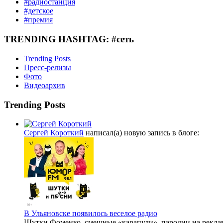
#радиостанция
#детское
#премия
TRENDING HASHTAG: #сеть
Trending Posts
Пресс-релизы
Фото
Видеоархив
Trending Posts
Сергей Короткий
написал(а) новую запись в блоге:
В Ульяновске появилось веселое радио
Шутки Фоменко, смешные «карапули», пародии на реклам