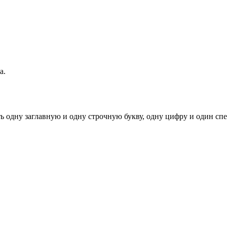
а.
ь одну заглавную и одну строчную букву, одну цифру и один спец