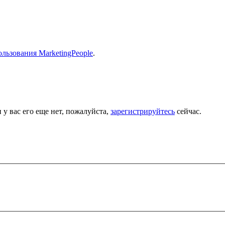
льзования MarketingPeople
.
 у вас его еще нет, пожалуйста,
зарегистрируйтесь
сейчас.