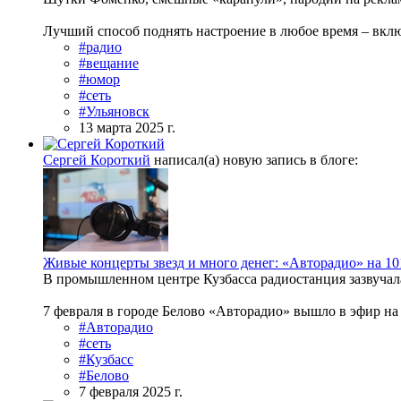
Лучший способ поднять настроение в любое время – вклю
#радио
#вещание
#юмор
#сеть
#Ульяновск
13 марта 2025 г.
Сергей Короткий
написал(а) новую запись в блоге:
Живые концерты звезд и много денег: «Авторадио» на 10
В промышленном центре Кузбасса радиостанция зазвучала
7 февраля в городе Белово «Авторадио» вышло в эфир на
#Авторадио
#сеть
#Кузбасс
#Белово
7 февраля 2025 г.