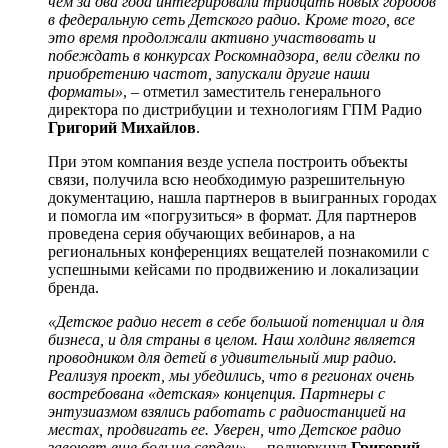
чем за два года интегрировали тридцать новых городов
в федеральную сеть Детского радио. Кроме того, все
это время продолжали активно участвовать и
побеждать в конкурсах Роскомнадзора, вели сделки по
приобретению частот, запускали другие наши
форматы»
, – отметил заместитель генерального
директора по дистрибуции и технологиям ГПМ Радио
Григорий Михайлов
.
При этом компания везде успела построить объекты
связи, получила всю необходимую разрешительную
документацию, нашла партнеров в выигранных городах
и помогла им «погрузиться» в формат. Для партнеров
проведена серия обучающих вебинаров, а на
региональных конференциях вещателей познакомили с
успешными кейсами по продвижению и локализации
бренда.
«Детское радио несет в себе большой потенциал и для
бизнеса, и для страны в целом. Наш холдинг является
проводником для детей в удивительный мир радио.
Реализуя проект, мы убедились, что в регионах очень
востребована «детская» концепция. Партнеры с
энтузиазмом взялись работать с радиостанцией на
местах, продвигать ее. Уверен, что Детское радио
завоюет еще больше сердец»
, – подчеркнул
Григорий