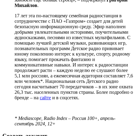
Михайлов
.
17 лет эта по-настоящему семейная радиостанция в
сотрудничестве с ПАО «Газпром» создает для детей
безопасную информационную среду. Эфир наполнен
добрыми увлекательными историями, поучительными
аудиосказками, песнями из известных мультфильмов. С
помощью лучшей детской музыки, развивающих игр,
познавательных программ Детское радио прививает
юному поколению интерес к культуре, спорту, родному
языку, помогает прокачать фантазию и
коммуникативные навыки. И интерес к радиостанции
продолжает расти – каждую неделю ее слушают более
5,1 млн россиян, а ежемесячная аудитория составляет 7,6
млн человек*. Национальная сеть Детского радио
сегодня насчитывает 70 передатчиков – в их зоне охвата
26,3 тыс. населенных пунктов страны. Более подробно о
бренде – на
сайте
и в соцсетях.
* Mediascope, Radio Index – Россия 100+, апрель-
сентябрь 2024, 12+
Создать аккаунт