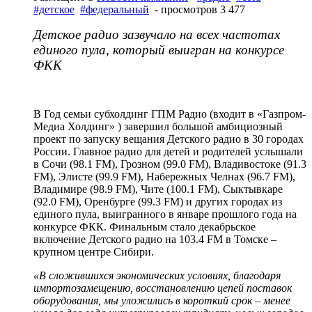
#детское
#федеральный
- просмотров 3 477
Детское радио зазвучало на всех частотах
единого пула, который выигран на конкурсе
ФКК
В Год семьи субхолдинг ГПМ Радио (входит в «Газпром-
Медиа Холдинг» ) завершил большой амбициозный
проект по запуску вещания Детского радио в 30 городах
России. Главное радио для детей и родителей услышали
в Сочи (98.1 FM), Грозном (99.0 FM), Владивостоке (91.3
FM), Элисте (99.9 FM), Набережных Челнах (96.7 FM),
Владимире (98.9 FM), Чите (100.1 FM), Сыктывкаре
(92.0 FM), Оренбурге (99.3 FM) и других городах из
единого пула, выигранного в январе прошлого года на
конкурсе ФКК. Финальным стало декабрьское
включение Детского радио на 103.4 FM в Томске –
крупном центре Сибири.
«В сложившихся экономических условиях, благодаря
импортозамещению, восстановлению цепей поставок
оборудования, мы уложились в короткий срок – менее