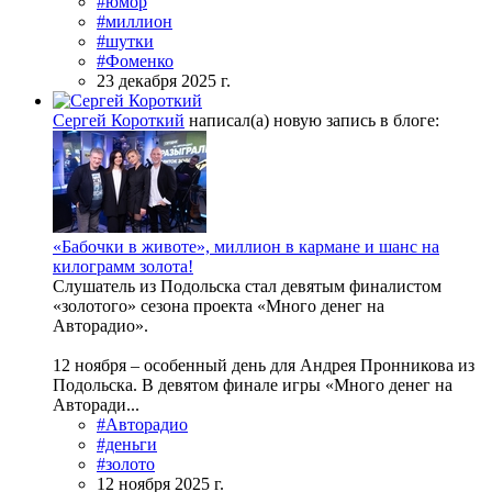
#юмор
#миллион
#шутки
#Фоменко
23 декабря 2025 г.
Сергей Короткий
написал(а) новую запись в блоге:
«Бабочки в животе», миллион в кармане и шанс на
килограмм золота!
Слушатель из Подольска стал девятым финалистом
«золотого» сезона проекта «Много денег на
Авторадио».
12 ноября – особенный день для Андрея Пронникова из
Подольска. В девятом финале игры «Много денег на
Авторади...
#Авторадио
#деньги
#золото
12 ноября 2025 г.