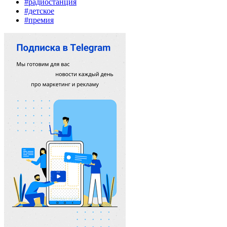
#радиостанция
#детское
#премия