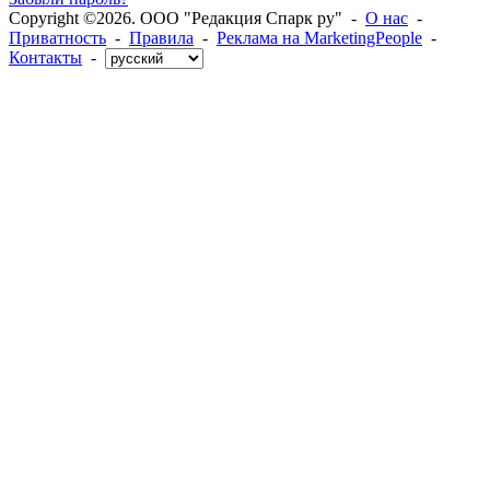
Copyright ©2026. ООО "Редакция Спарк ру" -
О нас
-
Приватность
-
Правила
-
Реклама на MarketingPeople
-
Контакты
-