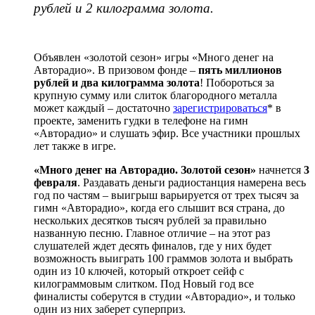
рублей и 2 килограмма золота.
Объявлен «золотой сезон» игры «Много денег на
Авторадио». В призовом фонде –
пять миллионов
рублей и два килограмма золота
! Побороться за
крупную сумму или слиток благородного металла
может каждый – достаточно
зарегистрироваться
* в
проекте, заменить гудки в телефоне на гимн
«Авторадио» и слушать эфир. Все участники прошлых
лет также в игре.
«Много денег на Авторадио. Золотой сезон»
начнется
3
февраля
. Раздавать деньги радиостанция намерена весь
год по частям – выигрыш варьируется от трех тысяч за
гимн «Авторадио», когда его слышит вся страна, до
нескольких десятков тысяч рублей за правильно
названную песню. Главное отличие – на этот раз
слушателей ждет десять финалов, где у них будет
возможность выиграть 100 граммов золота и выбрать
один из 10 ключей, который откроет сейф с
килограммовым слитком. Под Новый год все
финалисты соберутся в студии «Авторадио», и только
один из них заберет суперприз.