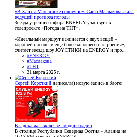
«В Ханты-Мансийске солнечно»: Саша Маслакова стала
ведущей прогноза погоды
Звезда утреннего эфира ENERGY участвует в
телепроекте «Погода на ТНТ».
«Идеальный маршрут начинается с двух вещей –
хорошей погоды и еще более хорошего настроения», –
считает звезда шоу JOYСТИКИ на ENERGY и про...
#ENERGY
#Маслакова
#ТНТ
31 марта 2025 г.
Сергей Короткий
написал(а) новую запись в блоге:
Владикавказ включает модное радио
В столице Республики Северная Осетия – Алания на
102,8 FM зазвучало ENERGY.