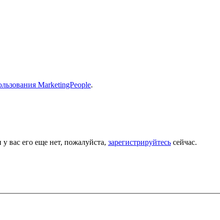
льзования MarketingPeople
.
 у вас его еще нет, пожалуйста,
зарегистрируйтесь
сейчас.