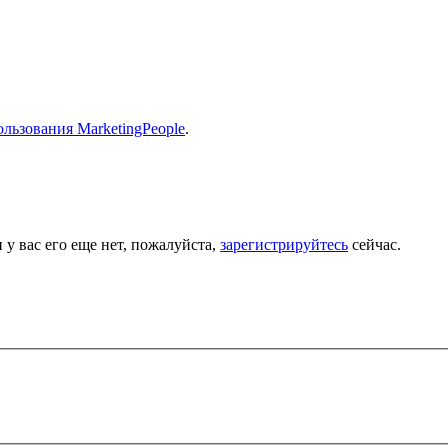
льзования MarketingPeople
.
 у вас его еще нет, пожалуйста,
зарегистрируйтесь
сейчас.