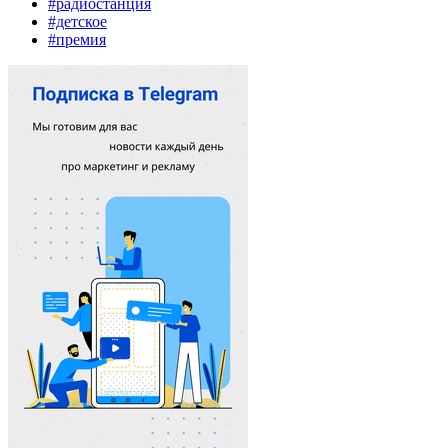
#радиостанция
#детское
#премия