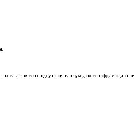
а.
ь одну заглавную и одну строчную букву, одну цифру и один спец