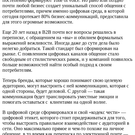
постепенно формируют Tone of voice. Но рано или поздно
почти любой бизнес создает уникальный способ общения с
потребителями, причем именно цифровая среда, в которой
сегодня протекает 80% бизнес-коммуникаций, предоставила
для этого огромные возможности.
Еще 20 лет назад в B2B почти все вопросы решались в
переписке, с обращением на «вы» и обилием формальных
выражений вежливости. Иногда даже до сути дела было
нелегко добраться. Такой стандарт был сформирован на
рынке. С появлением цифровых каналов общение стало
свободным от стилистических рамок, и у компаний появилось
больше возможностей найти особый подход к своим
потребителям.
Теперь бренды, которые хорошо понимают свою целевую
аудиторию, могут выстроить с ней коммуникацию, которая с
одной стороны, будет деловой. С другой
—
такая
коммуникация будет транслировать уместные эмоции и
помогать оставаться с клиентами на одной волне.
В цифровой среде сформировался и свой «кодекс чести»
—
цифровой этикет, которого стоит придерживаться для того,
чтобы выстроить правильное взаимодействие с аудиторией в
сети. Оно максимально прямое и чем-то похоже на личное
общение, в то время как переписка по электронной почте
—