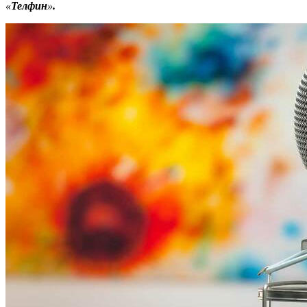
«
Телфин
»
.