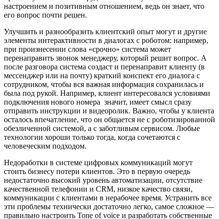
настроением и позитивным отношением, ведь он знает, что
его вопрос почти решен.
Улучшить и разнообразить клиентский опыт могут и другие
элементы интерактивности в диалогах с роботом: например,
при произнесении слова «срочно» система может
перенаправить звонок менеджеру, который решит вопрос. А
после разговора система создаст и перенаправит клиенту (в
мессенджер или на почту) краткий конспект его диалога с
сотрудником, чтобы вся важная информация сохранилась и
была под рукой. Например, клиент интересовался условиями
подключения нового номера значит, имеет смысл сразу
отправить инструкции и видеоролик. Важно, чтобы у клиента
осталось впечатление, что он общается не с роботизированной
обезличенной системой, а с заботливым сервисом. Любые
технологии хороши только тогда, когда сочетаются с
человеческим подходом.
Недоработки в системе цифровых коммуникаций могут
стоить бизнесу потери клиентов. Это в первую очередь
недостаточно высокий уровень автоматизации, отсутствие
качественной телефонии и CRM, низкое качество связи,
коммуникации с клиентами в нерабочее время. Устранить все
эти проблемы технически достаточно легко, самое сложное
—
правильно настроить Tone of voice и разработать собственные