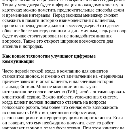
Тогда у менеджера будет информация по каждому клиенту: в
карточках можно пометить предпочтительные способы связи
и временные интервалы. Перед звонком менеджер сможет
освежить в памяти историю взаимодействия с клиентом,
прочитав предыдущие диалоги в мессенджере. Это сделает
общение более конструктивным и динамичным, ведь разговор
будет лучше структурирован и не понадобится лишних
вопросов. Также это откроет широкие возможности для
апсейла и допродаж.
Как новые технологии улучшают цифровые
коммуникации
Часто первой точкой входа в компанию для клиентов
становится звонок, и именно от впечатлений на «первичном
приеме» зависят и опыт клиента, и дальнейшая история
взаимодействия. Многие компании используют
интерактивное голосовое меню (IVR), чтобы оптимизировать
клиентский сервис. Важно избегать усложненных систем,
когда клиент должен пошагово отвечать на вопросы
голосового робота, тем более что сейчас есть возможность
использовать IVR с встроенными нейросетями,
распознающими и интерпретирущими вопрос клиента. Если
он говорит, что ему необходимо получить счет, то робот
направляет звонок в отдел бухгалтерии. При этом клиенту не