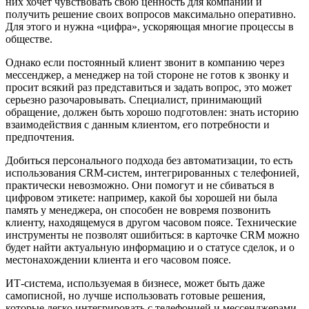
них хочет чувствовать свою ценность для компании и
получить решение своих вопросов максимально оперативно.
Для этого и нужна «цифра», ускоряющая многие процессы в
обществе.
Однако если постоянный клиент звонит в компанию через
мессенджер, а менеджер на той стороне не готов к звонку и
просит всякий раз представиться и задать вопрос, это может
серьезно разочаровывать. Специалист, принимающий
обращение, должен быть хорошо подготовлен: знать историю
взаимодействия с данным клиентом, его потребности и
предпочтения.
Добиться персонального подхода без автоматизации, то есть
использования CRM-систем, интегрированных с телефонией,
практически невозможно. Они помогут и не сбиваться в
цифровом этикете: например, какой бы хорошей ни была
память у менеджера, он способен не вовремя позвонить
клиенту, находящемуся в другом часовом поясе. Технические
инструменты не позволят ошибиться: в карточке CRM можно
будет найти актуальную информацию и о статусе сделок, и о
местонахождении клиента и его часовом поясе.
ИТ-система, используемая в бизнесе, может быть даже
самописной, но лучше использовать готовые решения,
которые легко интегрировать с телефонией и мессенджерами.