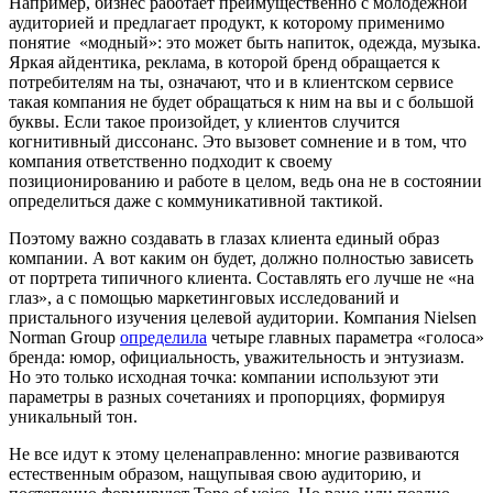
Например, бизнес работает преимущественно с молодежной
аудиторией и предлагает продукт, к которому применимо
понятие
«модный»: это может быть напиток, одежда, музыка.
Яркая айдентика, реклама, в которой бренд обращается к
потребителям на ты, означают, что и в клиентском сервисе
такая компания не будет обращаться к ним на вы и с большой
буквы. Если такое произойдет, у клиентов случится
когнитивный диссонанс. Это вызовет сомнение и в том, что
компания ответственно подходит к своему
позиционированию и работе в целом, ведь она не в состоянии
определиться даже с коммуникативной тактикой.
Поэтому важно создавать в глазах клиента единый образ
компании. А вот каким он будет, должно полностью зависеть
от портрета типичного клиента. Составлять его лучше не «на
глаз», а с помощью маркетинговых исследований и
пристального изучения целевой аудитории. Компания
Nielsen
Norman Group
определила
четыре главных параметра
«
голоса
»
бренда: юмор, официальность, уважительность и энтузиазм.
Но это только исходная точка: компании используют эти
параметры в разных сочетаниях и пропорциях, формируя
уникальный тон.
Не все идут к этому целенаправленно: многие развиваются
естественным образом, нащупывая свою аудиторию, и