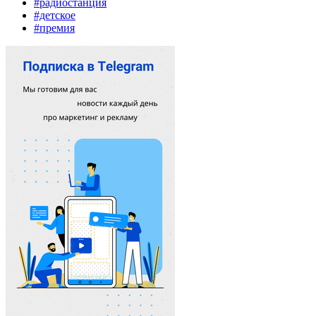
#радиостанция
#детское
#премия