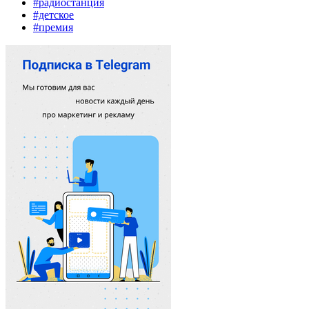
#радиостанция
#детское
#премия