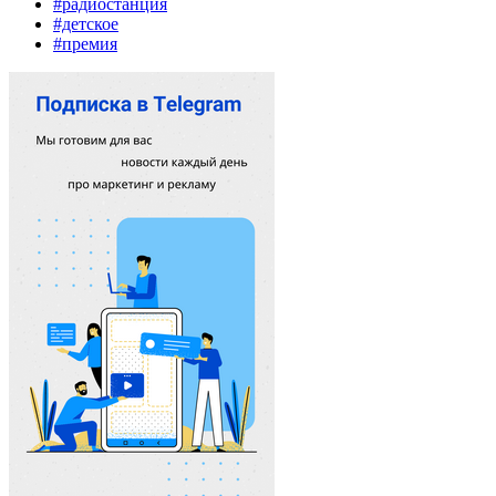
#радиостанция
#детское
#премия