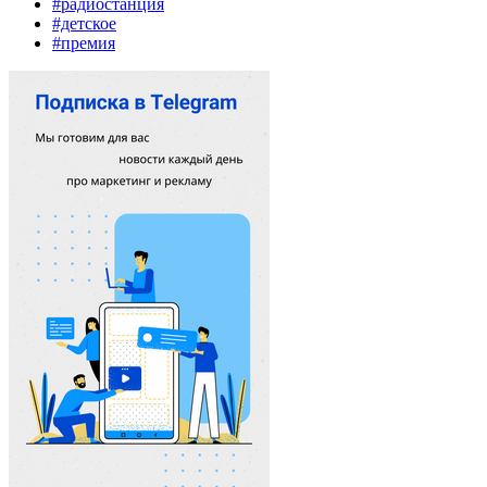
#радиостанция
#детское
#премия