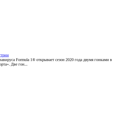
стрии
авируса Formula 1® открывает сезон 2020 года двумя гонками в
та». Две гон...