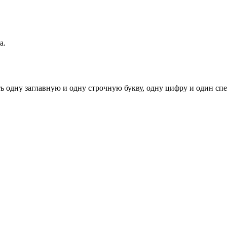
а.
ь одну заглавную и одну строчную букву, одну цифру и один спец