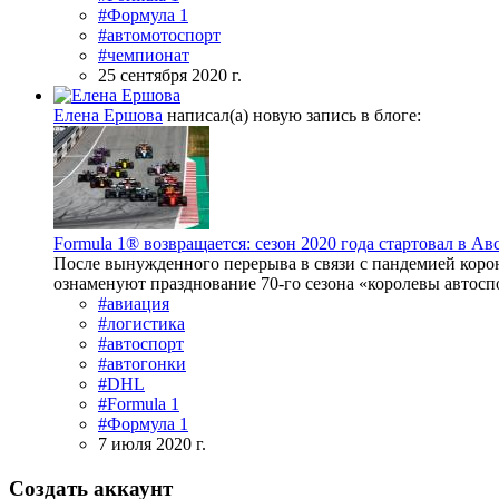
#Формула 1
#автомотоспорт
#чемпионат
25 сентября 2020 г.
Елена Ершова
написал(а) новую запись в блоге:
Formula 1® возвращается: сезон 2020 года стартовал в Ав
После вынужденного перерыва в связи с пандемией корон
ознаменуют празднование 70-го сезона «королевы автоспор
#авиация
#логистика
#автоспорт
#автогонки
#DHL
#Formula 1
#Формула 1
7 июля 2020 г.
Создать аккаунт