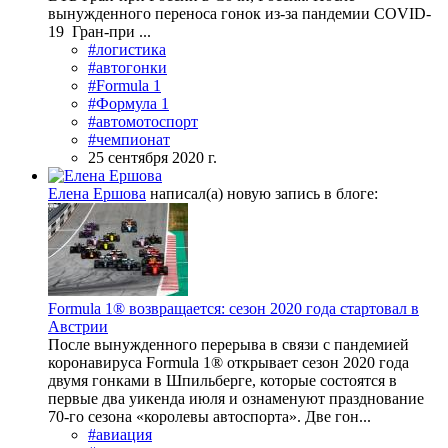
вынужденного переноса гонок из-за пандемии COVID-
19 Гран-при ...
#логистика
#автогонки
#Formula 1
#Формула 1
#автомотоспорт
#чемпионат
25 сентября 2020 г.
Елена Ершова
написал(а) новую запись в блоге:
Formula 1® возвращается: сезон 2020 года стартовал в
Австрии
После вынужденного перерыва в связи с пандемией
коронавируса Formula 1® открывает сезон 2020 года
двумя гонками в Шпильберге, которые состоятся в
первые два уикенда июля и ознаменуют празднование
70-го сезона «королевы автоспорта». Две гон...
#авиация