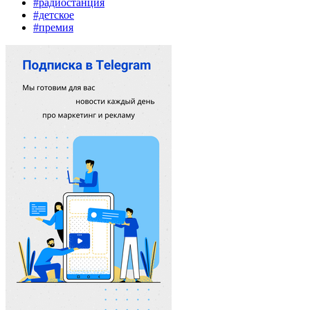
#радиостанция
#детское
#премия