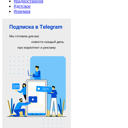
#радиостанция
#детское
#премия