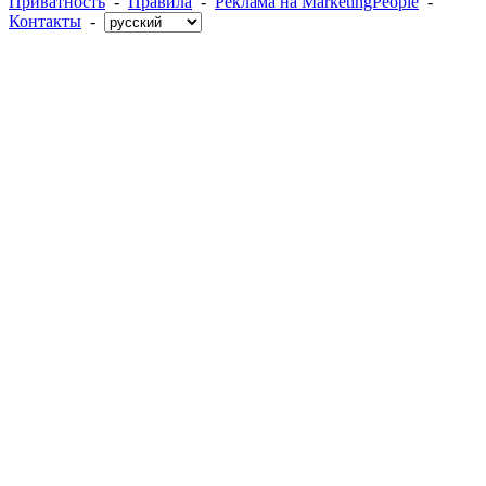
Приватность
-
Правила
-
Реклама на MarketingPeople
-
Контакты
-