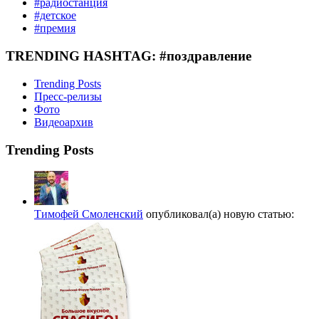
#радиостанция
#детское
#премия
TRENDING HASHTAG: #поздравление
Trending Posts
Пресс-релизы
Фото
Видеоархив
Trending Posts
Тимофей Смоленский
опубликовал(а) новую статью: