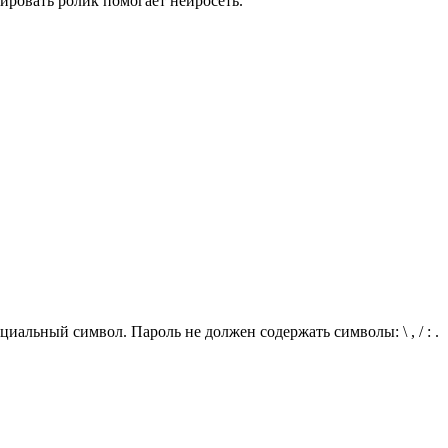
ровать ролик помогает нейросеть.
иальный символ. Пароль не должен содержать символы: \ , / : .