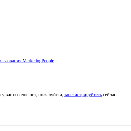
льзования MarketingPeople
.
 у вас его еще нет, пожалуйста,
зарегистрируйтесь
сейчас.