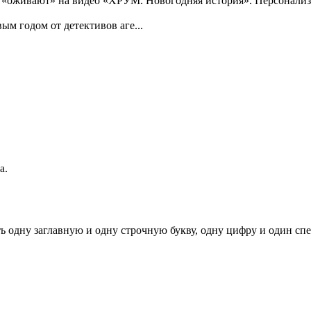
«оживают» на видео «ХРУМ. Новогодняя история». Персонализи
м годом от детективов аге...
а.
ь одну заглавную и одну строчную букву, одну цифру и один спец