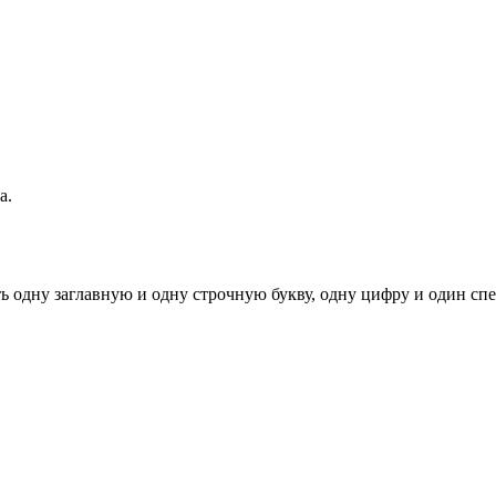
а.
ь одну заглавную и одну строчную букву, одну цифру и один спец