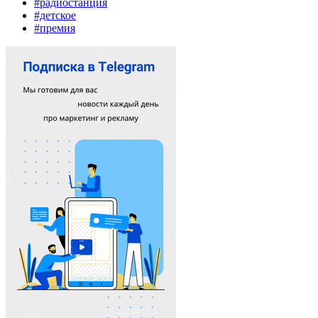
#радиостанция
#детское
#премия