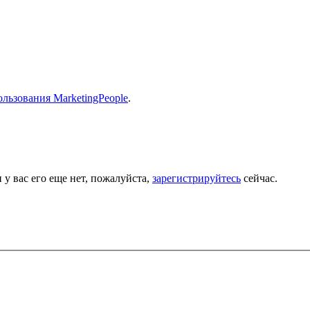
льзования MarketingPeople
.
 у вас его еще нет, пожалуйста,
зарегистрируйтесь
сейчас.