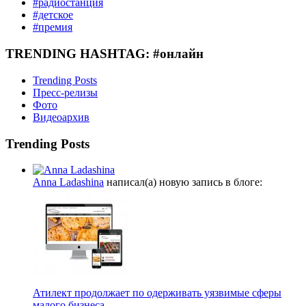
#радиостанция
#детское
#премия
TRENDING HASHTAG: #онлайн
Trending Posts
Пресс-релизы
Фото
Видеоархив
Trending Posts
Anna Ladashina
написал(а) новую запись в блоге:
Атилект продолжает по одерживать уязвимые сферы
малого бизнеса