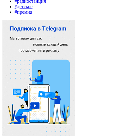
#радиостанция
#детское
#премия