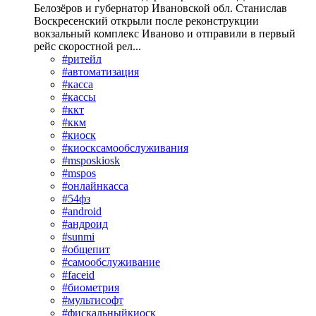
Белозёров и губернатор Ивановской обл. Станислав
Воскресенский открыли после реконструкции
вокзальный комплекс Иваново и отправили в первый
рейс скоростной рел...
#ритейл
#автоматизация
#касса
#кассы
#ккт
#ккм
#киоск
#киосксамообслуживания
#msposkiosk
#mspos
#онлайнкасса
#54фз
#android
#андроид
#sunmi
#общепит
#самообслуживание
#faceid
#биометрия
#мультисофт
#фискальныйкиоск