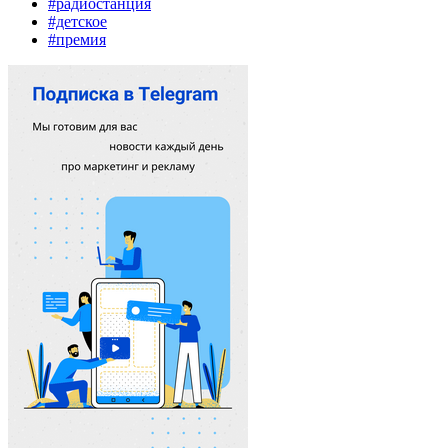
#радиостанция
#детское
#премия