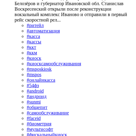
Белозёров и губернатор Ивановской обл. Станислав
Воскресенский открыли после реконструкции
вокзальный комплекс Иваново и отправили в первый
рейс скоростной рел...
#ритейл
#автоматизация
#касса
#кассы
#ккт
#ккм
#киоск
#киосксамообслуживания
#msposkiosk
#mspos
#онлайнкасса
#54фз
#android
#андроид
#sunmi
#общепит
#самообслуживание
#faceid
#биометрия
#мультисофт
#фискальныйкиоск