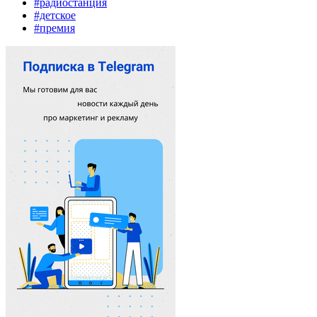
#радиостанция
#детское
#премия