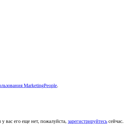
льзования MarketingPeople
.
 у вас его еще нет, пожалуйста,
зарегистрируйтесь
сейчас.