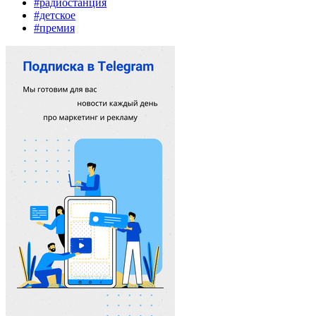
#радиостанция
#детское
#премия