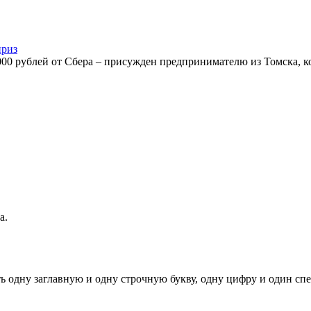
приз
000 рублей от Сбера – присужден предпринимателю из Томска, к
а.
ь одну заглавную и одну строчную букву, одну цифру и один спец