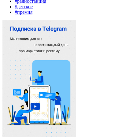
#радиостанция
#детское
#премия