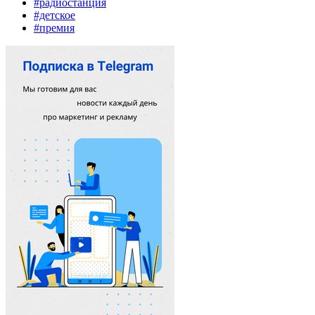
#радиостанция
#детское
#премия