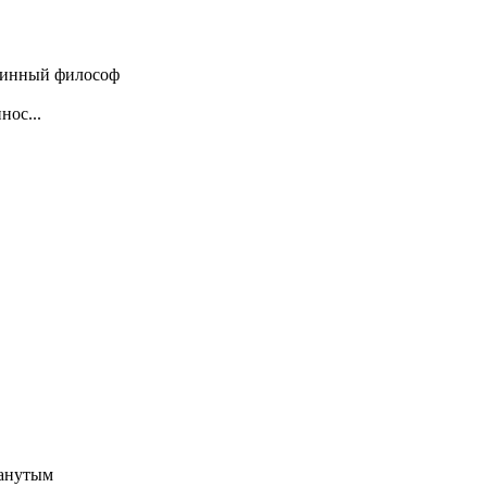
стинный философ
нос...
манутым