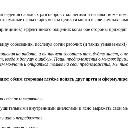
л ведения сложных разговоров с коллегами и начальством» помог
ать нужные слова и аргументы ценится много выше личных симп
принципов) эффективного общения: когда обе стороны приходят 
 виду собеседник, исследуя сотни рабочих (и таких узнаваемых!)
шения на работе, и он начнет говорить так, будто знает, о ч
т, когда я допущу ошибку». Наши предположения о мыслях друг
удем молчать и опираться только на свои предположения, мы ник
ют обеим сторонам глубже понять друг друга и сформулиров
 себе не доверяете».
азрушительными внутренними диалогами и ясно выражать свои 
лушать непредвзято».
ом во время диалога.