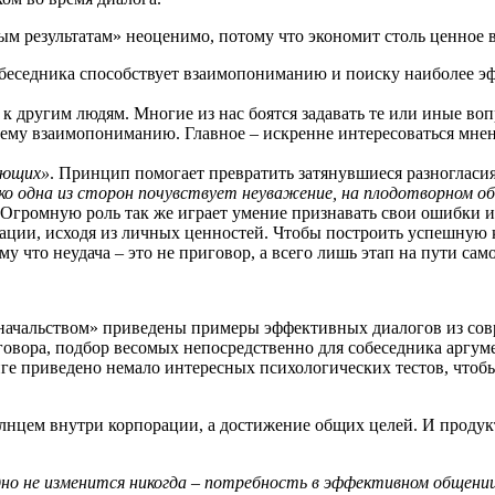
ым результатам» неоценимо, потому что экономит столь ценное 
собеседника способствует взаимопониманию и поиску наиболее э
к другим людям. Многие из нас боятся задавать те или иные в
шему взаимопониманию. Главное – искренне интересоваться мне
ающих»
. Принцип помогает превратить затянувшиеся разногласи
ько одна из сторон почувствует неуважение, на плодотворном 
. Огромную роль так же играет умение признавать свои ошибки
ации, исходя из личных ценностей. Чтобы построить успешную ка
ому что неудача – это не приговор, а всего лишь этап на пути с
 начальством» приведены примеры эффективных диалогов из совр
вора, подбор весомых непосредственно для собеседника аргумент
иге приведено немало интересных психологических тестов, что
солнцем внутри корпорации, а достижение общих целей. И проду
одно не изменится никогда – потребность в эффективном общен