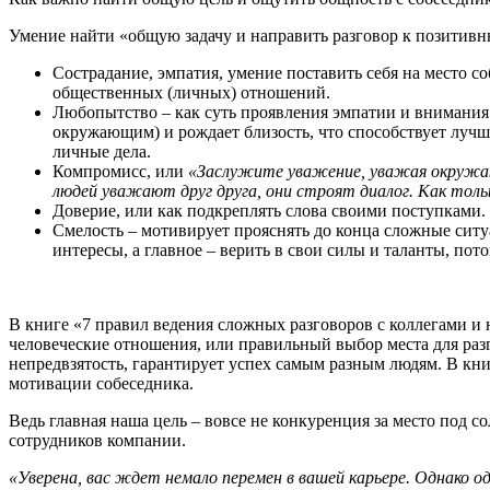
Умение найти «общую задачу и направить разговор к позитивн
Сострадание, эмпатия, умение поставить себя на место 
общественных (личных) отношений.
Любопытство – как суть проявления эмпатии и внимания 
окружающим) и рождает близость, что способствует луч
личные дела.
Компромисс, или
«Заслужите уважение, уважая окруж
людей уважают друг друга, они строят диалог. Как тол
Доверие, или как подкреплять слова своими поступками
Смелость – мотивирует прояснять до конца сложные ситу
интересы, а главное – верить в свои силы и таланты, пот
В книге «7 правил ведения сложных разговоров с коллегами и
человеческие отношения, или правильный выбор места для разго
непредвзятость, гарантирует успех самым разным людям. В кн
мотивации собеседника.
Ведь главная наша цель – вовсе не конкуренция за место под 
сотрудников компании.
«Уверена, вас ждет немало перемен в вашей карьере. Однако 