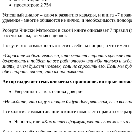
просмотров: 2 754
Успешный диалог – ключ к развитию карьеры, и книга «7 прави
удаленке» многие общаются не лично, и необходимость подобр
Роберта Чински Мэтьюсон в своей книге описывает 7 правил (
рассчитывала, вступая в диалог.
По сути это возможность ответить себе на вопрос, а что имел в
«Спросите любого человека, что мешает строить крепкие отно
должность и пойдет на все ради этого» или «Он только и жде
знать, о чем думает человек, если не спросить его. Если мы б
обе стороны видят, что их понимают».
Автор выделяет семь ключевых принципов, которые позволя
Уверенность – как основа доверия.
«Не ждите, что окружающие будут доверять вам, если вы сами
Психология самомотивации в книге помогает справиться с р
Ясность, или
«Как четко сформулировать свою мысль и с
Как важно найти общую цель и ощутить общность с собеседник